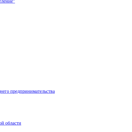
еление"
днего предпринимательства
ой области