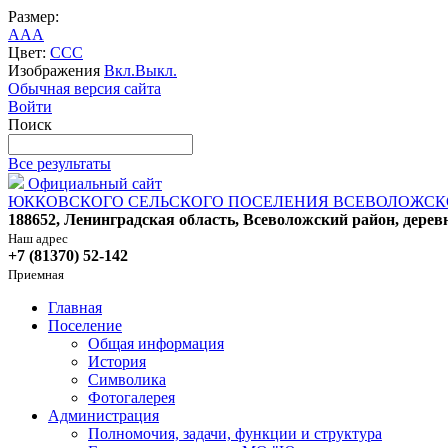
Размер:
A
A
A
Цвет:
C
C
C
Изображения
Вкл.
Выкл.
Обычная версия сайта
Войти
Поиск
Все результаты
Официальный сайт
ЮККОВСКОГО СЕЛЬСКОГО ПОСЕЛЕНИЯ ВСЕВОЛОЖСК
188652, Ленинградская область, Всеволожский район, дерев
Наш адрес
+7 (81370) 52-142
Приемная
Главная
Поселение
Общая информация
История
Символика
Фотогалерея
Администрация
Полномочия, задачи, функции и структура